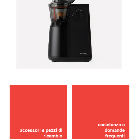
manutenzione
risoluzione dei problemi
assistenza e
accessori e pezzi di
domande
ricambio
frequenti