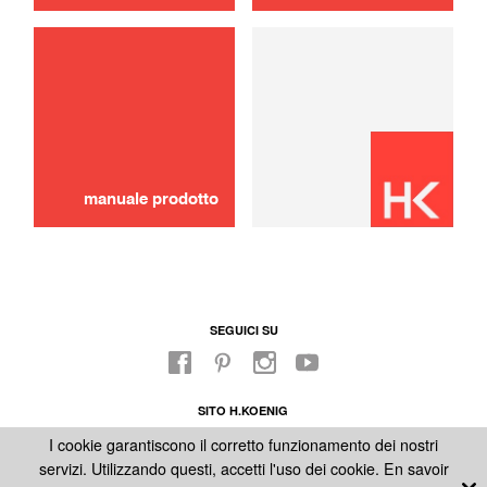
uso
recipiente
20,00 €
AGGIUNGERE AL
CARRELLO
manuale prodotto
SEGUICI SU
SITO H.KOENIG
FABBRICA
I cookie garantiscono il corretto funzionamento dei nostri
NOTE LEGALI
servizi. Utilizzando questi, accetti l'uso dei cookie.
En savoir
CONDIZIONI GENERALI DI VENDITA