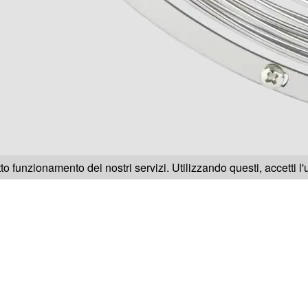
tto funzionamento dei nostri servizi. Utilizzando questi, accetti l
 una domanda su un prodotto H.Koen
?
Seleziona la riferenza del tuo prodotto :