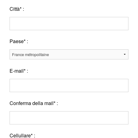
Città* :
Paese* :
E-mail* :
Conferma della mail* :
Cellullare* :