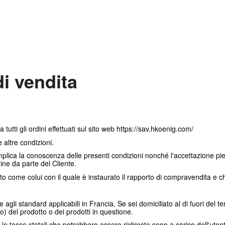
di vendita
 tutti gli ordini effettuati sul sito web https://sav.hkoenig.com/
 altre condizioni.
mplica la conoscenza delle presenti condizioni nonché l'accettazione pi
dine da parte del Cliente.
nto come colui con il quale è instaurato il rapporto di compravendita e ch
 agli standard applicabili in Francia. Se sei domiciliato al di fuori del te
o) del prodotto o dei prodotti in questione.
 o le tasse statali che potrebbero essere richieste sono a carico dell'uten