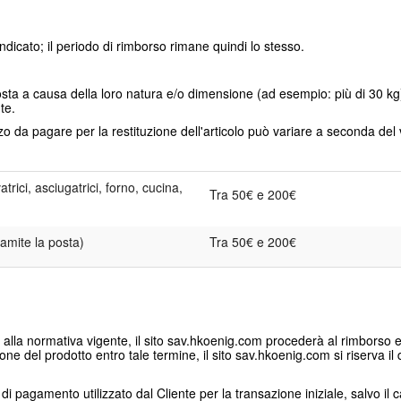
 indicato; il periodo di rimborso rimane quindi lo stesso.
posta a causa della loro natura e/o dimensione (ad esempio: più di 30 kg)
te.
zzo da pagare per la restituzione dell'articolo può variare a seconda del 
atrici, asciugatrici, forno, cucina,
Tra 50€ e 200€
tramite la posta)
Tra 50€ e 200€
 alla normativa vigente, il sito sav.hkoenig.com procederà al rimborso ent
e del prodotto entro tale termine, il sito sav.hkoenig.com si riserva il di
di pagamento utilizzato dal Cliente per la transazione iniziale, salvo il c