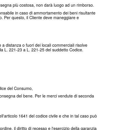
onsegna più costosa, non darà luogo ad un rimborso.
ponsabile in caso di ammortamento dei beni risultante
tto. Per questo, il Cliente deve maneggiare e
 a distanza o fuori dei locali commerciali risolve
i da L. 221-23 a L. 221-25 del suddetto Codice.
Codice del Consumo,
la consegna del bene. Per le merci vendute di seconda
l'articolo 1641 del codice civile e che in tal caso può
ine, il diritto di recesso e l'esercizio della garanzia