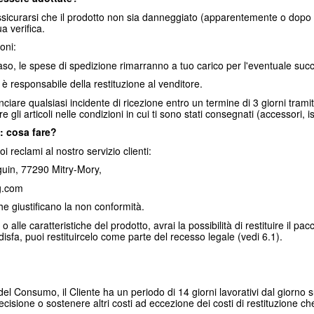
urarsi che il prodotto non sia danneggiato (apparentemente o dopo il dis
a verifica.
oni:
, le spese di spedizione rimarranno a tuo carico per l'eventuale succe
 è responsabile della restituzione al venditore.
unciare qualsiasi incidente di ricezione entro un termine di 3 giorni tra
gli articoli nelle condizioni in cui ti sono stati consegnati (accessori, i
: cosa fare?
 reclami al nostro servizio clienti:
in, 77290 Mitry-Mory,
g.com
he giustificano la non conformità.
 alle caratteristiche del prodotto, avrai la possibilità di restituire il pa
disfa, puoi restituircelo come parte del recesso legale (vedi 6.1).
del Consumo, il Cliente ha un periodo di 14 giorni lavorativi dal giorno su
decisione o sostenere altri costi ad eccezione dei costi di restituzione