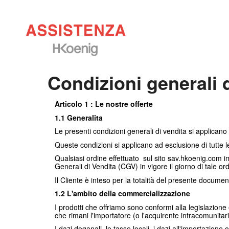
Condizioni generali 
Ar
ticolo 1 : Le nostre offerte
1.1
Generalita
Le presenti condizioni generali di vendita si applicano a
Queste condizioni si applicano ad esclusione di tutte le
Qualsiasi ordine effettuato sul sito sav.hkoenig.com i
Generali di Vendita (CGV) in vigore il giorno di tale or
Il Cliente è inteso per la totalità del presente docume
1.2 L'ambito della commercializzazione
I prodotti che offriamo sono conformi alla legislazione e
che rimani l'importatore (o l'acquirente intracomunitari
I dazi doganali, le tasse locali, i dazi all'importazione