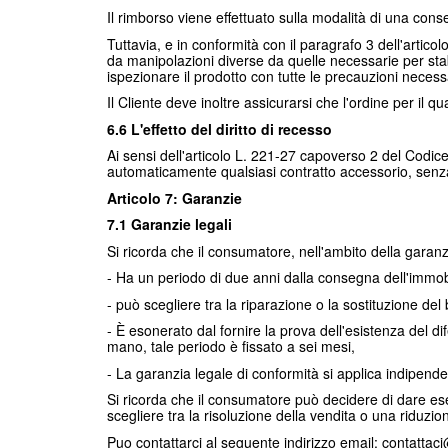
Il rimborso viene effettuato sulla modalità di una co
Tuttavia, e in conformità con il paragrafo 3 dell'arti
da manipolazioni diverse da quelle necessarie per stabi
ispezionare il prodotto con tutte le precauzioni necess
Il Cliente deve inoltre assicurarsi che l'ordine per il q
6.6 L'effetto del diritto di recesso
Ai sensi dell'articolo L. 221-27 capoverso 2 del Codice 
automaticamente qualsiasi contratto accessorio, senza 
Articolo 7: Garanzie
7.1 Garanzie legali
Si ricorda che il consumatore, nell'ambito della garanz
- Ha un periodo di due anni dalla consegna dell'immob
- può scegliere tra la riparazione o la sostituzione del
- È esonerato dal fornire la prova dell'esistenza del 
mano, tale periodo è fissato a sei mesi,
- La garanzia legale di conformità si applica indipen
Si ricorda che il consumatore può decidere di dare esec
scegliere tra la risoluzione della vendita o una riduzion
Puo contattarci al seguente indirizzo email: contattaci