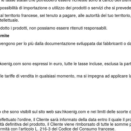
 possibilità di importazione o utilizzo dei prodotti o servizi che si preved
al territorio francese, sei tenuto a pagare, alle autorità del tuo territo
tellettuale.
rodotto i prodotti, non possiamo essere ritenuti responsabili.
rnite
ovengono per lo più dalla documentazione sviluppata dai fabbricanti o dai p
sav.hkoenig.com sono espressi in euro, tutte le tasse incluse, esclusa la 
are le tariffe di vendita in qualsiasi momento, ma si impegna ad applicare 
o che sono visibili sul sito web sav.hkoenig.com e nei limiti delle scorte d
ffettuato l'ordine, il Cliente sarà informato della data entro il quale il p
ità definitiva del prodotto, il Cliente viene rimborsato di tutte le somme
formità con l'articolo L. 216-3 del Codice del Consumo francese.