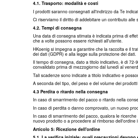
4.1. Trasporto: modalità e costi
I prodotti saranno consegnati all'indirizzo da Te indic
Ci riserviamo il diritto di addebitare un contributo all
4.2. Tempi di consegna
Una data di consegna stimata è indicata prima di effett
che a volte possono essere richiesti all'utente.
HKoenig si impegna a garantire che la raccolta e il tr
dei dati (GDPR) e alla legge sulla protezione dei dati.
Il tempo di consegna, dato a titolo indicativo, è di 7
convalidato prima di mezzogiorno dal lunedì al venerdì e
Tali scadenze sono indicate a titolo indicativo e posson
A seconda del tipo, del peso e del volume dei prodotti ord
4.3 Perdita o ritardo nella consegna
In caso di smarrimento del pacco o ritardo nella conse
In caso di perdita o danno comprovato, un nuovo prodott
In caso di smarrimento del pacco, qualora le ricerche 
nuovo prodotto o a procedere al rimborso dell'ordine in 
Articolo 5: Ricezione dell'ordine
5.1. La verifica iniziale: quali precauzioni devono