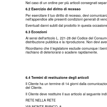
Nel caso di un ordine per più articoli consegnati separ
6.2 Esercizio del diritto di recesso
Per esercitare il tuo diritto di recesso, devi comunicarc
nell'appendice alle presenti condizioni generali di vend
Eventuali danni subiti dal prodotto in questa occasione 
6.3 Eccezioni
Ai sensi dell'articolo L. 221-28 del Codice del Consumo, 
distribuzione pubblica e la riproduzione. Non devi aver a
Ricordiamo che il legislatore esclude comunque i beni 
rischiano di deteriorarsi o scadere rapidamente.
6.4 Termini di restituzione degli articoli
Il Cliente ha un termine di 14 giorni dalla comunicazio
del Cliente.
Il Cliente deve restituire il suo articolo al seguente indi
RETE NELLA RETE
VIA MONTE BIANCO, 8