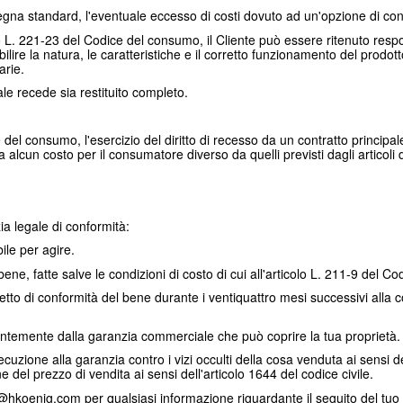
nsegna standard, l'eventuale eccesso di costi dovuto ad un'opzione di c
colo L. 221-23 del Codice del consumo, il Cliente può essere ritenuto res
lire la natura, le caratteristiche e il corretto funzionamento del prodo
arie.
uale recede sia restituito completo.
del consumo, l'esercizio del diritto di recesso da un contratto principale
alcun costo per il consumatore diverso da quelli previsti dagli articol
ia legale di conformità:
ile per agire.
 bene, fatte salve le condizioni di costo di cui all'articolo L. 211-9 del 
difetto di conformità del bene durante i ventiquattro mesi successivi al
dentemente dalla garanzia commerciale che può coprire la tua proprietà.
uzione alla garanzia contro i vizi occulti della cosa venduta ai sensi del
e del prezzo di vendita ai sensi dell'articolo 1644 del codice civile.
@hkoenig.com per qualsiasi informazione riguardante il seguito del tuo ord