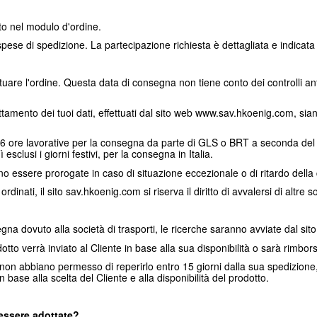
ato nel modulo d'ordine.
e spese di spedizione. La partecipazione richiesta è dettagliata e indicata
uare l'ordine. Questa data di consegna non tiene conto dei controlli antif
attamento dei tuoi dati, effettuati dal sito web www.sav.hkoenig.com, s
2-96 ore lavorative per la consegna da parte di GLS o BRT a seconda del 
sclusi i giorni festivi, per la consegna in Italia.
o essere prorogate in caso di situazione eccezionale o di ritardo della d
inati, il sito sav.hkoenig.com si riserva il diritto di avvalersi di altre so
gna dovuto alla società di trasporti, le ricerche saranno avviate dal si
o verrà inviato al Cliente in base alla sua disponibilità o sarà rimborsa
non abbiano permesso di reperirlo entro 15 giorni dalla sua spedizione,
base alla scelta del Cliente e alla disponibilità del prodotto.
 essere adottate?