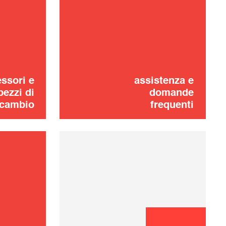
Non hai trovato?
CONTATTACI
Niente panico !
one dei problemi
ssori e
assistenza e
pezzi di
domande
icambio
frequenti