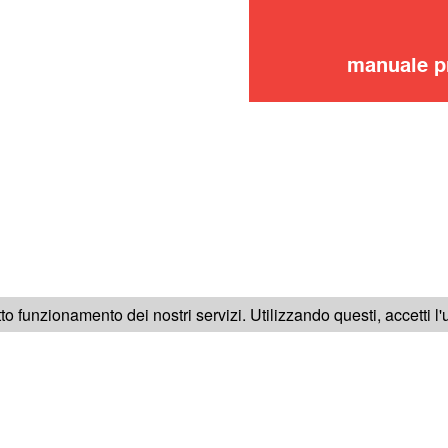
manuale p
SEGUICI SU
tto funzionamento dei nostri servizi. Utilizzando questi, accetti l
RICA
NOTE LEGALI
CONDIZIONI GENERALI DI VENDITA
C