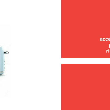
risoluzi
uso
acce
r