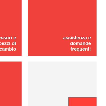
Ciotola
20,00 €
one dei problemi
AGGIUNGERE AL
CARRELLO
ssori e
assistenza e
pezzi di
domande
icambio
frequenti
Non hai trovato?
CONTATTACI
Niente panico !