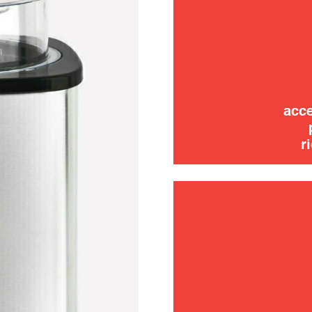
risoluzi
uso
acce
r