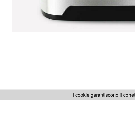
I cookie garantiscono il corre
SITO H.KOENIG
FABB