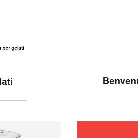
 per gelati
Benvenu
ati
manuten