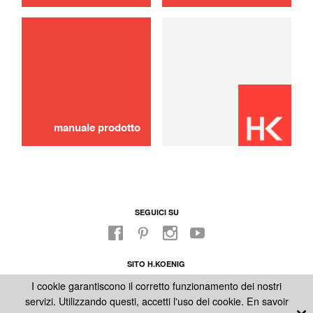
uso
Couperchio del recipiente del mixer
10,00 €
ESAURITO 🔔
manuale prodotto
SEGUICI SU
SITO H.KOENIG
FABBRICA
I cookie garantiscono il corretto funzionamento dei nostri
NOTE LEGALI
servizi. Utilizzando questi, accetti l'uso dei cookie.
En savoir
CONDIZIONI GENERALI DI VENDITA