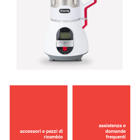
manutenzione
risoluzione dei problemi
assistenza e
accessori e pezzi di
domande
ricambio
frequenti