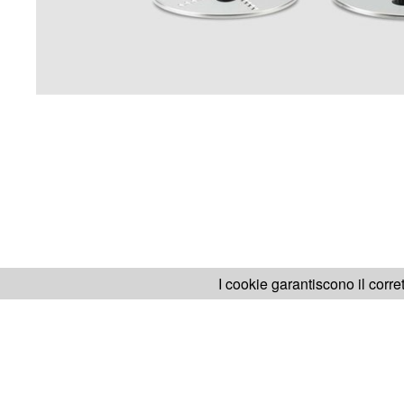
I cookie garantiscono il corre
SITO H.KOENIG
FABB