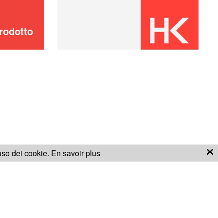
4 lame
24,00 €
rodotto
AGGIUNGERE AL
CARRELLO
Knife blade //
8,00 €
Lama in plastica
AGGIUNGERE AL
'uso dei cookie.
En savoir plus
CARRELLO
ONDIZIONI PER LA GARANZIA