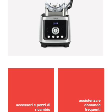
manutenzione
Non hai trovato? Niente panico !
risoluzione dei problemi
assistenza e
CONTATTACI
accessori e pezzi di
domande
ricambio
frequenti