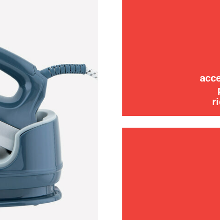
risoluzi
uso
acce
r