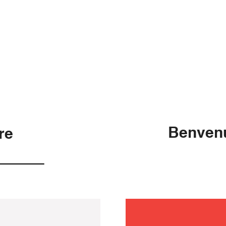
Benvenu
re
manuten