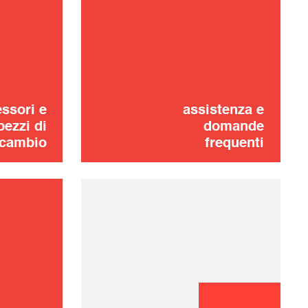
Filtro anti calcare
16,00 €
one dei problemi
AGGIUNGERE AL
CARRELLO
ssori e
assistenza e
pezzi di
domande
icambio
frequenti
serbatoio
8,00 €
rimovibile
ESAURITO 🔔