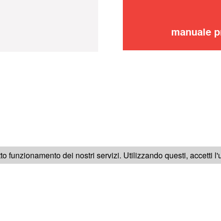
manuale p
SEGUICI SU
tto funzionamento dei nostri servizi. Utilizzando questi, accetti l
RICA
NOTE LEGALI
CONDIZIONI GENERALI DI VENDITA
C