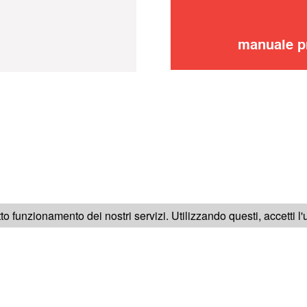
manuale p
SEGUICI SU
tto funzionamento dei nostri servizi. Utilizzando questi, accetti l
RICA
NOTE LEGALI
CONDIZIONI GENERALI DI VENDITA
C