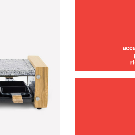
uso
acce
r