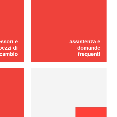
Padellino
6,00 €
AGGIUNGERE AL
CARRELLO
ssori e
assistenza e
pezzi di
domande
icambio
frequenti
Pietra
20,00 €
ESAURITO 🔔