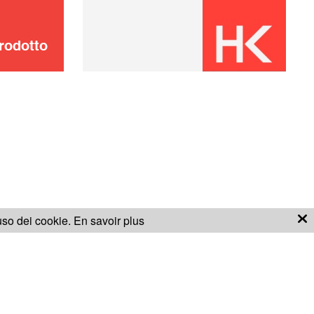
Non hai trovato?
CONTATTACI
Niente panico !
rodotto
'uso dei cookie.
En savoir plus
ONDIZIONI PER LA GARANZIA