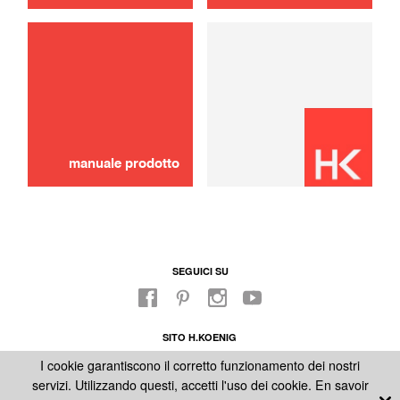
Filtro permanente
8,00 €
AGGIUNGERE AL
CARRELLO
manuale prodotto
SEGUICI SU
SITO H.KOENIG
FABBRICA
I cookie garantiscono il corretto funzionamento dei nostri
NOTE LEGALI
servizi. Utilizzando questi, accetti l'uso dei cookie.
En savoir
CONDIZIONI GENERALI DI VENDITA