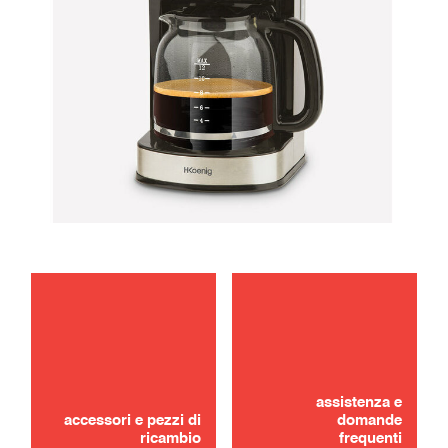
manutenzione
uso
assistenza e
accessori e pezzi di
domande
ricambio
frequenti