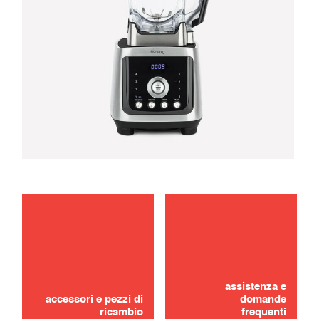
manutenzione
Non hai trovato? Niente panico !
risoluzione dei problemi
assistenza e
CONTATTACI
accessori e pezzi di
domande
ricambio
frequenti