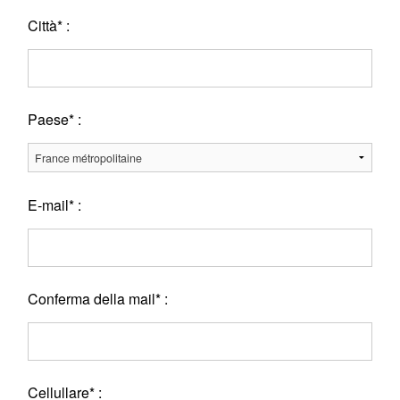
Città* :
Paese* :
E-mail* :
Conferma della mail* :
Cellullare* :