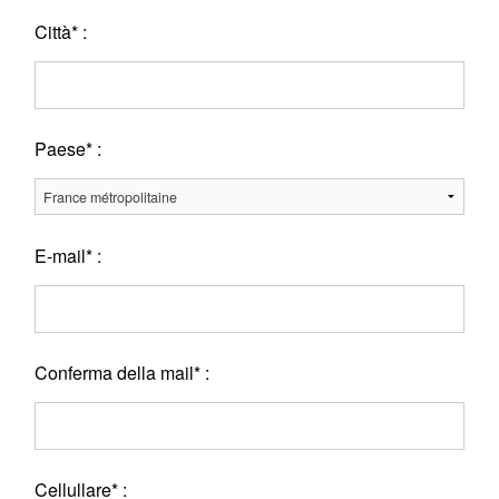
Città* :
Paese* :
E-mail* :
Conferma della mail* :
Cellullare* :