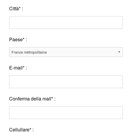
Città* :
Paese* :
E-mail* :
Conferma della mail* :
Cellullare* :